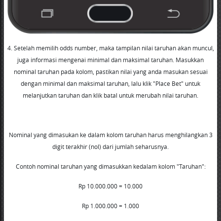
4. Setelah memilih odds number, maka tampilan nilai taruhan akan muncul,
juga informasi mengenai minimal dan maksimal taruhan. Masukkan
nominal taruhan pada kolom, pastikan nilai yang anda masukan sesuai
dengan minimal dan maksimal taruhan, lalu klik "Place Bet" untuk
melanjutkan taruhan dan klik batal untuk merubah nilai taruhan.
Nominal yang dimasukan ke dalam kolom taruhan harus menghilangkan 3
digit terakhir (nol) dari jumlah seharusnya.
Contoh nominal taruhan yang dimasukkan kedalam kolom "Taruhan":
Rp 10.000.000 = 10.000
Rp 1.000.000 = 1.000