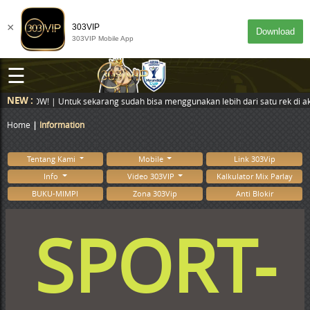
×
303VIP
Download
303VIP Mobile App
☰
NEW :
loh, WOOOW! | Untuk sekarang sudah bisa menggunakan lebih dari satu rek di
Home
Information
DESKTOP
MASUK
Tentang Kami
Mobile
Link 303Vip
Info
Video 303VIP
Kalkulator Mix Parlay
BUKU-MIMPI
Zona 303Vip
Anti Blokir
SPORT-