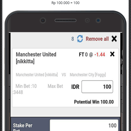
Rp 100.000 = 100