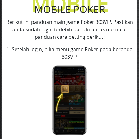
MOBILE
MOBILE POKER
Berikut ini panduan main game Poker 303VIP. Pastikan
anda sudah login terlebih dahulu untuk memulai
panduan cara betting berikut:
1. Setelah login, pilih menu game Poker pada beranda
303VIP