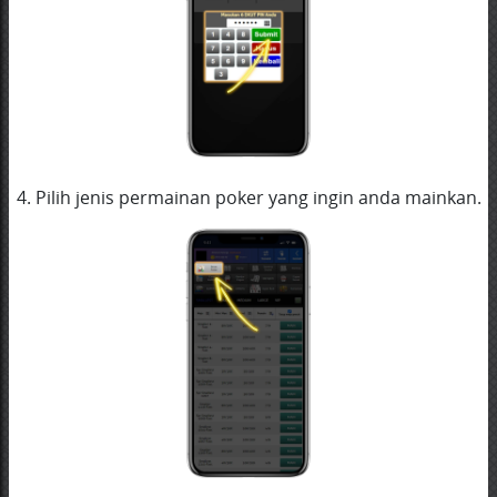
4. Pilih jenis permainan poker yang ingin anda mainkan.