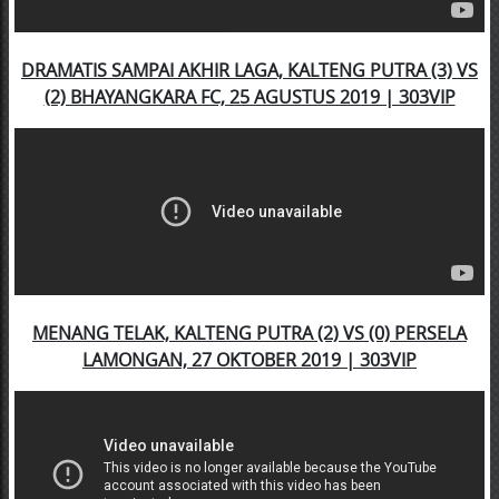
DRAMATIS SAMPAI AKHIR LAGA, KALTENG PUTRA (3) VS
(2) BHAYANGKARA FC, 25 AGUSTUS 2019 | 303VIP
MENANG TELAK, KALTENG PUTRA (2) VS (0) PERSELA
LAMONGAN, 27 OKTOBER 2019 | 303VIP