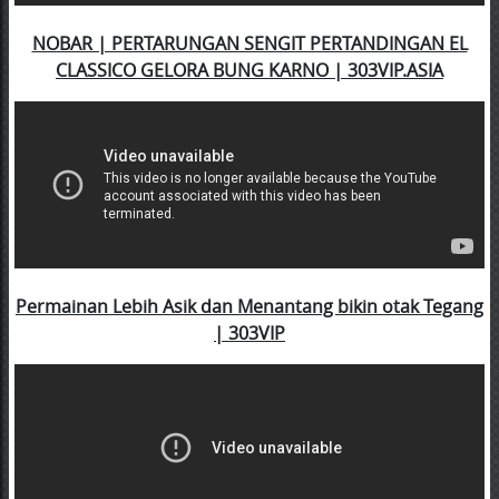
NOBAR | PERTARUNGAN SENGIT PERTANDINGAN EL
CLASSICO GELORA BUNG KARNO | 303VIP.ASIA
Permainan Lebih Asik dan Menantang bikin otak Tegang
| 303VIP