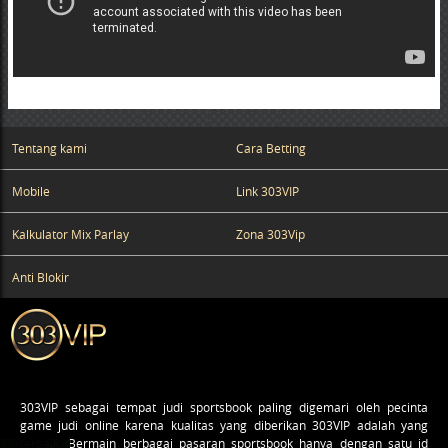
Tentang kami
Cara Betting
Mobile
Link 303VIP
Kalkulator Mix Parlay
Zona 303Vip
Anti Blokir
303VIP
sebagai tempat judi sportsbook paling digemari oleh pecinta
game judi online karena kualitas yang diberikan 303VIP adalah yang
terbaik. Bermain berbagai pasaran sportsbook hanya dengan satu id