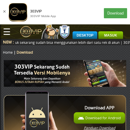
×
303VIP
Download
303VIP Mobile App
☰
DESKTOP
MASUK
NEW :
WOOOW! | Untuk sekarang sudah bisa menggunakan lebih dari satu rek di akun 
Home
Download
Download APP
Download for Android
Panduan Download