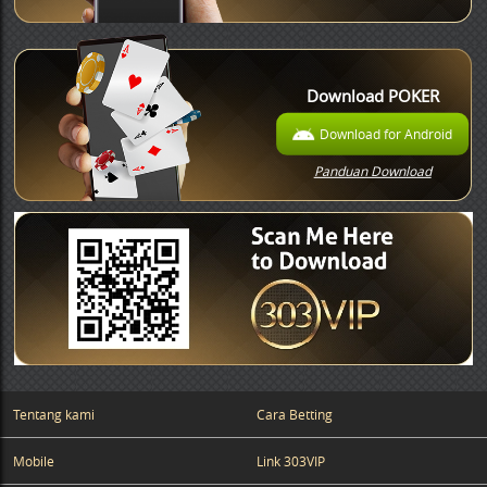
Download POKER
Download for Android
Panduan Download
Tentang kami
Cara Betting
Mobile
Link 303VIP