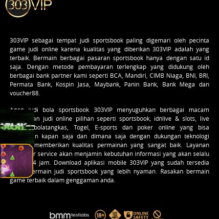
303VIP
sebagai tempat judi sportsbook paling digemari oleh pecinta
game judi online karena kualitas yang diberikan 303VIP adalah yang
terbaik. Bermain berbagai pasaran sportsbook hanya dengan satu id
saja. Dengan metode pembayaran terlengkap yang didukung oleh
berbagai bank partner kami seperti BCA, Mandiri, CIMB Niaga, BNI, BRI,
Permata Bank, Kospin Jasa, Maybank, Panin Bank, Bank Mega dan
voucher88.
Agen judi bola sportsbook 303VIP menyuguhkan berbagai macam
permainan
judi online
pilihan seperti sportsbook, idnlive & slots, live
casino, bolatangkas, Togel, E-sports dan poker online yang bisa
dimainkan kapan saja dan dimana saja dengan dukungan teknologi
terbaru memberikan kualitas permainan yang sangat baik. Layanan
customer service akan menjamin kebutuhan informasi yang akan selalu
online 24 jam. Download aplikasi mobile 303VIP yang sudah tersedia
untuk bermain judi sportsbook yang lebih nyaman. Rasakan bermain
game terbaik dalam genggaman anda.