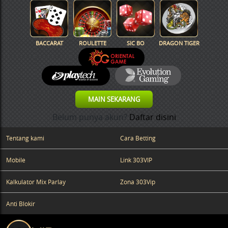
BACCARAT
ROULETTE
SIC BO
DRAGON TIGER
MAIN SEKARANG
Belum punya akun?
Daftar disini
Tentang kami
Cara Betting
Mobile
Link 303VIP
Kalkulator Mix Parlay
Zona 303Vip
Anti Blokir