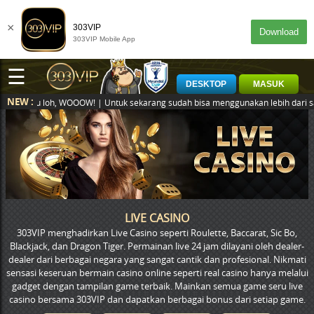
×
303VIP
Download
303VIP Mobile App
☰
DESKTOP
MASUK
NEW :
i dari 10 ribu loh, WOOOW! | Untuk sekarang sudah bisa menggunakan lebih da
LIVE CASINO
303VIP menghadirkan Live Casino seperti Roulette, Baccarat, Sic Bo,
Blackjack, dan Dragon Tiger. Permainan live 24 jam dilayani oleh dealer-
dealer dari berbagai negara yang sangat cantik dan profesional. Nikmati
sensasi keseruan bermain casino online seperti real casino hanya melalui
gadget dengan tampilan game terbaik. Mainkan semua game seru live
casino bersama 303VIP dan dapatkan berbagai bonus dari setiap game.