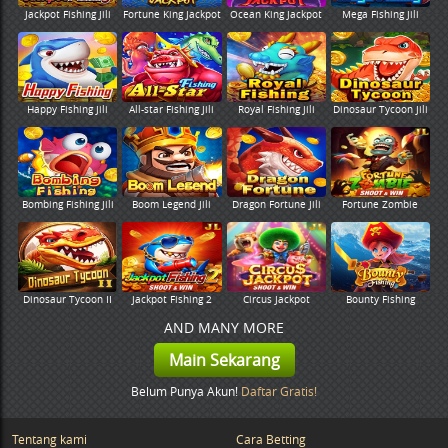
Jackpot Fishing Jili
Fortune King Jackpot
Ocean King Jackpot
Mega Fishing Jili
Happy Fishing Jili
All-star Fishing Jili
Royal Fishing Jili
Dinosaur Tycoon Jili
Bombing Fishing Jili
Boom Legend Jili
Dragon Fortune Jili
Fortune Zombie
Dinosaur Tycoon II
Jackpot Fishing 2
Circus Jackpot
Bounty Fishing
AND MANY MORE
Main Sekarang
Belum Punya Akun!
Daftar Gratis!
Tentang kami
Cara Betting