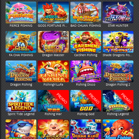
FIERCE FISHING
GODS FORTUNE FISHING
BAO CHUAN FISHING
STAR HUNTER
FA CHAI FISHING
Dragon Master
CaiShen Fishing
Shade Dragons Fishing
Dragon Fishing
FishingYiLuFa
Fishing Disco
Dragon Fishing 2
PROMO
PROMO
PROMO
Spirit Tide Legend
Fishing War
Fishing God
Fishing Legend